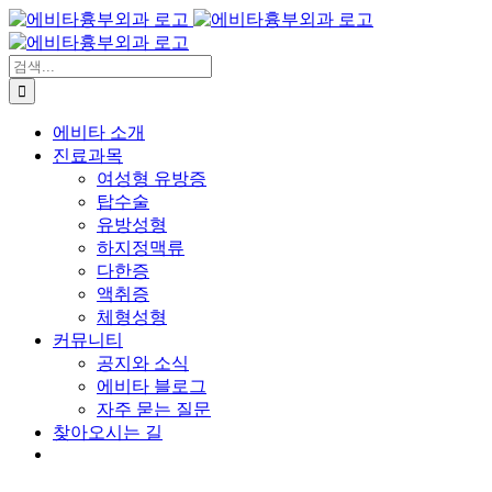
콘
텐
츠
검
로
색:
건
에비타 소개
너
진료과목
뛰
여성형 유방증
기
탑수술
유방성형
하지정맥류
다한증
액취증
체형성형
커뮤니티
공지와 소식
에비타 블로그
자주 묻는 질문
찾아오시는 길