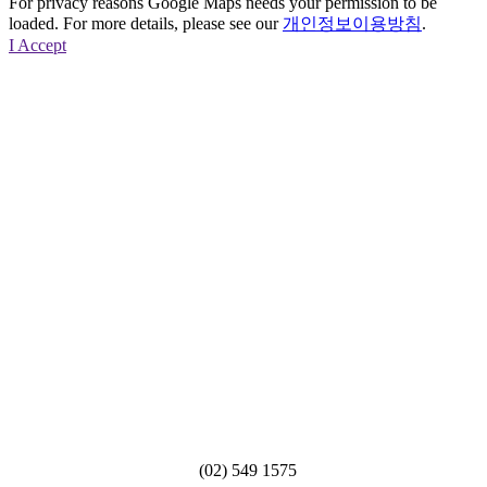
For privacy reasons Google Maps needs your permission to be
loaded. For more details, please see our
개인정보이용방침
.
I Accept
(02) 549 1575