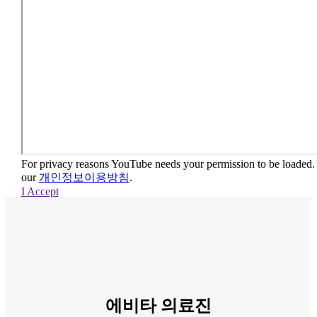
For privacy reasons YouTube needs your permission to be loaded. F
our
개인정보이용방침
.
I Accept
에비타 의료진