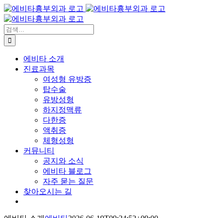
콘
텐
츠
검
로
색:
건
에비타 소개
너
진료과목
뛰
여성형 유방증
기
탑수술
유방성형
하지정맥류
다한증
액취증
체형성형
커뮤니티
공지와 소식
에비타 블로그
자주 묻는 질문
찾아오시는 길