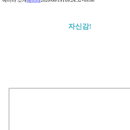
에비타 소개
에비타
2026-06-19T09:24:52+09:00
아름다운
자신감!
에비타흉부외과는 다양한 질환에
서부터, 미용적인 부분까지 자신
감을 되찾을 수 있도록 도와드립
니다.