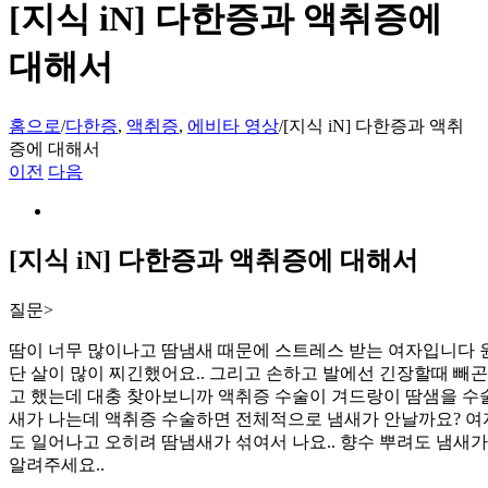
[지식 iN] 다한증과 액취증에
대해서
홈으로
/
다한증
,
액취증
,
에비타 영상
/
[지식 iN] 다한증과 액취
증에 대해서
이전
다음
View
Larger
Image
[지식 iN] 다한증과 액취증에 대해서
질문>
땀이 너무 많이나고 땀냄새 때문에 스트레스 받는 여자입니다 
단 살이 많이 찌긴했어요.. 그리고 손하고 발에선 긴장할때 빼
고 했는데 대충 찾아보니까 액취증 수술이 겨드랑이 땀샘을 수
새가 나는데 액취증 수술하면 전체적으로 냄새가 안날까요? 여
도 일어나고 오히려 땀냄새가 섞여서 나요.. 향수 뿌려도 냄
알려주세요..