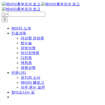
콘
텐
츠
검
로
색:
건
에비타 소개
너
진료과목
뛰
여성형 유방증
기
탑수술
유방성형
하지정맥류
다한증
액취증
체형성형
커뮤니티
공지와 소식
에비타 블로그
자주 묻는 질문
찾아오시는 길