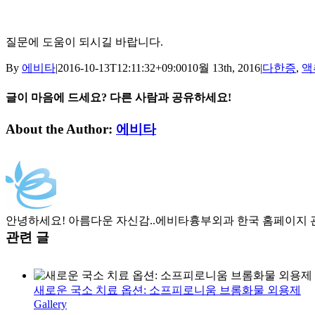
질문에 도움이 되시길 바랍니다.
By
에비타
|
2016-10-13T12:11:32+09:00
10월 13th, 2016
|
다한증
,
액
글이 마음에 드세요? 다른 사람과 공유하세요!
Facebook
Twitter
LinkedIn
Tumblr
Pinterest
이
About the Author:
에비타
메
일
안녕하세요! 아름다운 자신감..에비타흉부외과 한국 홈페이지 
관련 글
새로운 국소 치료 옵션: 소프피로니움 브롬화물 외용제
Gallery