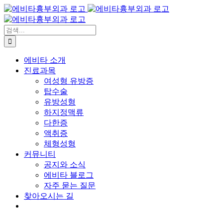
콘
텐
츠
검
로
색:
건
에비타 소개
너
진료과목
뛰
여성형 유방증
기
탑수술
유방성형
하지정맥류
다한증
액취증
체형성형
커뮤니티
공지와 소식
에비타 블로그
자주 묻는 질문
찾아오시는 길