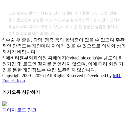
[ 유의사항 ]
모든 수술은 환자의 체질 및 건강 상태에 따라 출혈, 감염, 염증, 반흔
등의 합병증이 발생할 수 있으며, 시술 결과와 만족도는 개인의 신체적
특성에 따라 차이가 있을 수 있습니다. 시술 전 충분한 상담을 통해 의
료진과 상의하시기 바랍니다.
* 수술 후 출혈, 감염, 염증 등의 합병증이 있을 수 있으며 주관
적인 만족도는 개인마다 차이가 있을 수 있으므로 의사와 상의
하시기 바랍니다.
* 에비타흉부외과의원 홈페이지(evitaclinic.co.kr)는 별도의 회
원가입 및 로그인 절차를 운영하지 않으며, 이에 따라 회원 가
입을 통한 개인정보는 수집·보관하지 않습니다.
Copyright 2009 -
2026 | All Rights Reserved | Developed by
MD.
Francis Jeon
Facebook
Twitter
Instagram
Pinterest
Toggle
카카오톡 상담하기
Sliding
Bar
Area
페이지 로드 링크