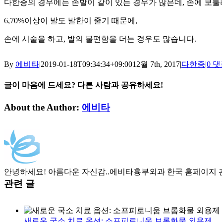
다한증의 경우에는 손발이 같이 있는 경우가 많은데, 손에 보툴
6,70%이상이 발도 발한이 줄기 때문에,
손에 시술을 하고, 발의 불편함을 더는 경우도 많습니다.
By
에비타
|
2019-01-18T09:34:34+09:00
12월 7th, 2017
|
다한증
|
0 
글이 마음에 드세요? 다른 사람과 공유하세요!
Facebook
Twitter
LinkedIn
Tumblr
Pinterest
이
About the Author:
에비타
메
일
안녕하세요! 아름다운 자신감..에비타흉부외과 한국 홈페이지 
관련 글
새로운 국소 치료 옵션: 소프피로니움 브롬화물 외용제