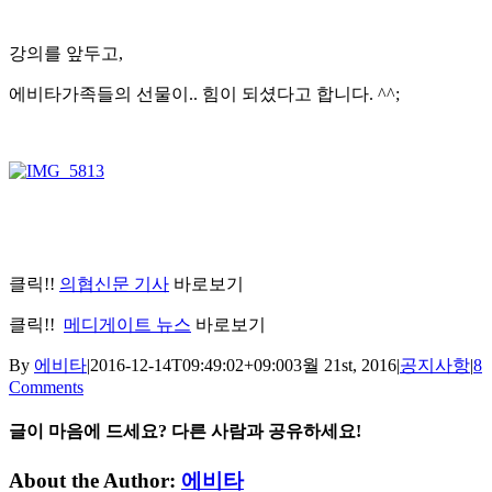
강의를 앞두고,
에비타가족들의 선물이.. 힘이 되셨다고 합니다. ^^;
클릭!!
의협신문 기사
바로보기
클릭!!
메디게이트 뉴스
바로보기
By
에비타
|
2016-12-14T09:49:02+09:00
3월 21st, 2016
|
공지사항
|
8
Comments
글이 마음에 드세요? 다른 사람과 공유하세요!
Facebook
Twitter
LinkedIn
Tumblr
Pinterest
이
About the Author:
에비타