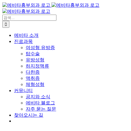
콘
텐
츠
검
로
색:
건
에비타 소개
너
진료과목
뛰
여성형 유방증
기
탑수술
유방성형
하지정맥류
다한증
액취증
체형성형
커뮤니티
공지와 소식
에비타 블로그
자주 묻는 질문
찾아오시는 길