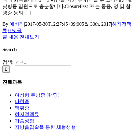
낮병동 입원으로 충분합니다.ClosureFast ™ 는 통증, 멍 및 합
병증 등의 [...]
By
에비타
|
2017-05-30T12:27:45+09:00
5월 30th, 2017
|
하지정맥
류
|
0 댓글
글 내용 전체보기
Search
검색:
진료과목
여성형 유방증 (랜딩)
다한증
액취증
하지정맥류
가슴성형
지방흡입술을 통한 체형성형