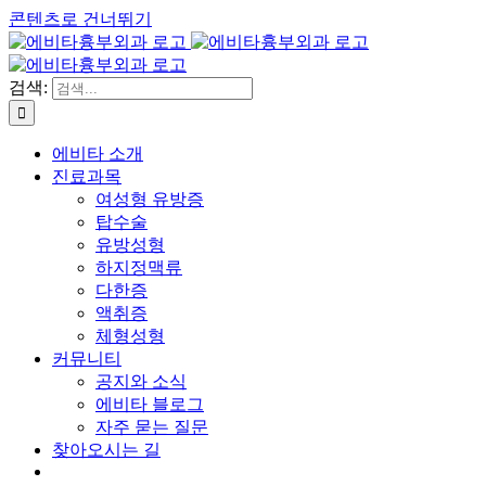
콘텐츠로 건너뛰기
검색:
에비타 소개
진료과목
여성형 유방증
탑수술
유방성형
하지정맥류
다한증
액취증
체형성형
커뮤니티
공지와 소식
에비타 블로그
자주 묻는 질문
찾아오시는 길