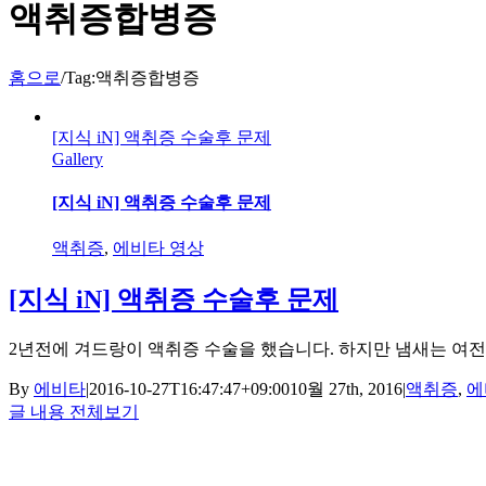
액취증합병증
홈으로
/
Tag:
액취증합병증
[지식 iN] 액취증 수술후 문제
Gallery
[지식 iN] 액취증 수술후 문제
액취증
,
에비타 영상
[지식 iN] 액취증 수술후 문제
2년전에 겨드랑이 액취증 수술을 했습니다. 하지만 냄새는 여전
By
에비타
|
2016-10-27T16:47:47+09:00
10월 27th, 2016
|
액취증
,
에
글 내용 전체보기