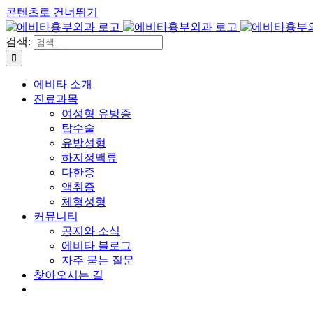
콘텐츠로 건너뛰기
검색:
에비타 소개
진료과목
여성형 유방증
탑수술
유방성형
하지정맥류
다한증
액취증
체형성형
커뮤니티
공지와 소식
에비타 블로그
자주 묻는 질문
찾아오시는 길