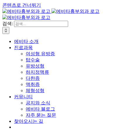
콘텐츠로 건너뛰기
검색:
에비타 소개
진료과목
여성형 유방증
탑수술
유방성형
하지정맥류
다한증
액취증
체형성형
커뮤니티
공지와 소식
에비타 블로그
자주 묻는 질문
찾아오시는 길