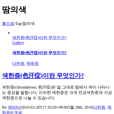
땀의색
홈으로
/
Tag:
땀의색
색한증(色汗症)이란 무엇인가?
Gallery
색한증
(色汗症)이란 무엇인가?
다한증
,
액취증
색한증
(色汗症)이란 무엇인가?
색한증(chromidrosis, 色汗症)은 말 그대로 땀에서 색이 나타나
는 증상을 말합니다. 이러한 색한증은 크게 진성색한증과 가성
색한증으로 나눌 수 있습니다.
By
에비타
|
2016-03-28T17:10:20+09:00
3월 28th, 2016
|
다한증
,
액
취증
|
0 댓글