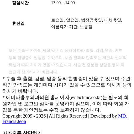
점심시간
13:00 – 14:00
토요일, 일요일, 법정공휴일, 대체휴일,
휴진일
여름휴가 기간, 노동절
[ 유의사항 ]
모든 수술은 환자의 체질 및 건강 상태에 따라 출혈, 감염, 염증, 반흔
등의 합병증이 발생할 수 있으며, 시술 결과와 만족도는 개인의 신체적
특성에 따라 차이가 있을 수 있습니다. 시술 전 충분한 상담을 통해 의
료진과 상의하시기 바랍니다.
* 수술 후 출혈, 감염, 염증 등의 합병증이 있을 수 있으며 주관
적인 만족도는 개인마다 차이가 있을 수 있으므로 의사와 상의
하시기 바랍니다.
* 에비타흉부외과의원 홈페이지(evitaclinic.co.kr)는 별도의 회
원가입 및 로그인 절차를 운영하지 않으며, 이에 따라 회원 가
입을 통한 개인정보는 수집·보관하지 않습니다.
Copyright 2009 -
2026 | All Rights Reserved | Developed by
MD.
Francis Jeon
Facebook
Twitter
Instagram
Pinterest
Toggle
카카오톡 상담하기