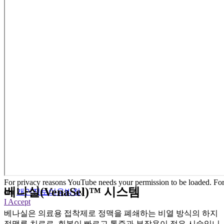
For privacy reasons YouTube needs your permission to be loaded. For 
베나실(VenaSel)™ 시스템
our
개인정보이용방침
.
I Accept
베나실은 의료용 접착제로 정맥을 폐쇄하는 비열 방식의 하지
정맥류 치료로, 회복이 빠르고 통증과 부작용이 적은 시술입니