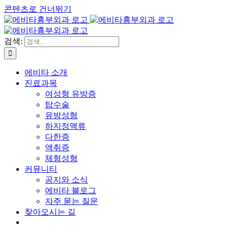
콘텐츠로 건너뛰기
검색:
에비타 소개
진료과목
여성형 유방증
탑수술
유방성형
하지정맥류
다한증
액취증
체형성형
커뮤니티
공지와 소식
에비타 블로그
자주 묻는 질문
찾아오시는 길